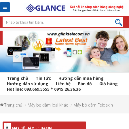
Toggle
navigation
Trang chủ
Tin tức
Hướng dẫn mua hàng
Hướng dẫn sử dụng
Liên hệ
Bản đồ
Giỏ hàng
Hotline: 093.669.5555 * 0915.26.36.36
Trang chủ
Máy bộ đàm loại khác
Máy bộ đàm Feidaxin
MÁY BỘ ĐÀM FEIDAXIN