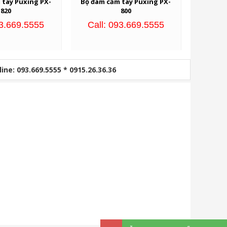
 tay Puxing PX-
Bộ đàm cầm tay Puxing PX-
820
800
93.669.5555
Call: 093.669.5555
line: 093.669.5555 * 0915.26.36.36