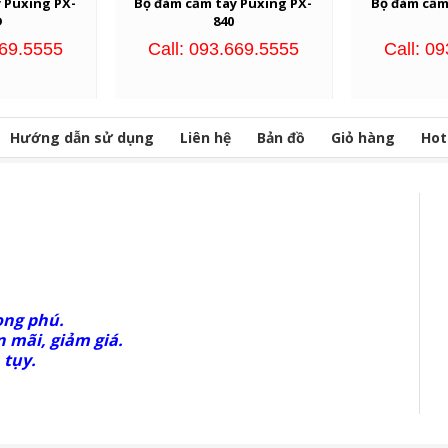
 Puxing PX-
Bộ đàm cầm tay Puxing PX-
Bộ đàm cầm
D
840
669.5555
Call: 093.669.5555
Call: 0
Hướng dẫn sử dụng
Liên hệ
Bản đồ
Giỏ hàng
Hot
ong phú.
 mãi, giảm giá.
 tụy.