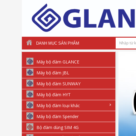
DANH MỤC SẢN PHẨM
Máy bộ đàm GLANCE
Máy bộ đàm JBL
Máy bộ đàm SUNWAY
Máy bộ đàm HYT
Máy bộ đàm loại khác
Máy bộ đàm Spender
Bộ đàm dùng SIM 4G