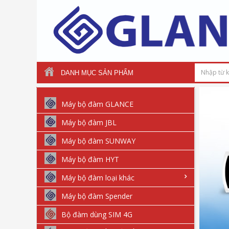
DANH MỤC SẢN PHẨM
Máy bộ đàm GLANCE
Máy bộ đàm JBL
Máy bộ đàm SUNWAY
Máy bộ đàm HYT
Máy bộ đàm loại khác
Máy bộ đàm Spender
Bộ đàm dùng SIM 4G